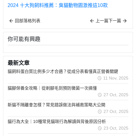
2024 十大狗飼料推薦：臭貓動物園激推這10款
回部落格列表
上一篇
下一篇
你可能有興趣
最新文章
貓飼料蛋白質比例多少才合適？從成分表看懂真正營養關鍵
11 Nov, 2025
貓腳保養全攻略｜從剃腳毛到預防黴菌一次搞懂
27 Oct, 2025
新貓不隔離會怎樣？常見錯誤做法與補救策略大公開
27 Oct, 2025
貓行為大全｜10種常見貓咪行為解讀與背後原因分析
23 Oct, 2025