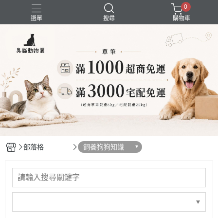
0
選單
搜尋
購物車
囤貨組合
新品上市
精選商品
試吃組合
超強除臭
部落格
飼養狗狗知識