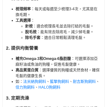
梳理頻率
：每天或每週至少梳理3-4次，尤其是在
換毛期。
工具選擇
：
針梳
：適合梳理長毛並去除打結的毛髮。
脫毛梳
：能有效去除底毛，減少掉毛量。
除毛手套
：適合日常輕鬆清理毛髮。
2. 提供均衡營養
補充Omega-3和Omega-6脂肪酸
：可選擇添加亞
麻籽油或魚油的狗糧，促進毛髮健康。
高品質蛋白質
：選擇優質的狗糧或天然食材，確保
毛髮的健康生長。
如：
法米納狗飼料
、
藍摯狗飼料
、
耐吉斯狗飼料
、
倍力狗飼料
、
HALO狗飼料
3. 定期洗澡