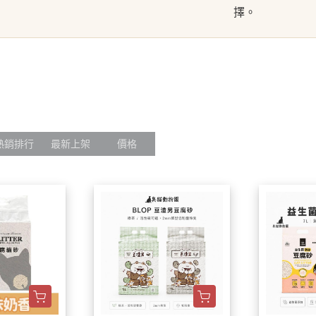
擇。
貓抓窩推薦專區
貓玩具推薦專區
逗貓棒推薦專區
貓隧道推薦專區
貓跳台推薦專區
貓草推薦專區
熱銷排行
最新上架
價格
貓草玩具推薦專區
寵物推車推薦專區
外出籠推薦專區
寵物背包推薦專區
寵物頭套推薦專區
尿布墊推薦專區
狗尿布推薦專區