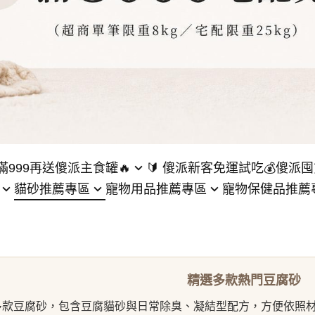
滿999再送傻派主食罐🔥
🔰 傻派新客免運試吃
💰傻派囤
貓砂推薦專區
寵物用品推薦專區
寵物保健品推薦
傻派無穀貓飼料
砂推薦專區
寵物飲水機推薦專區
貓排毛粉推薦專區
傻派主食罐
腐砂推薦專區
自動餵食器推薦專區
寵物奶粉推薦專區
薯砂推薦專區
慢食碗推薦專區
貓牛磺酸推薦專區
精選多款熱門豆腐砂
臭貓砂推薦專區
貓砂盆推薦專區
貓離胺酸推薦專區
多款豆腐砂，包含豆腐貓砂與日常除臭、凝結型配方，方便依照
貓抓板推薦專區