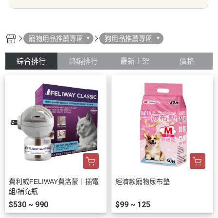
寵物用品推薦專區
狗用品推薦專區
綜合排行
熱銷排行
最新上架
價格
費利威FELIWAY費洛蒙｜插電
經濟款寵物尿布墊
組/補充瓶
$530 ~ 990
$99 ~ 125