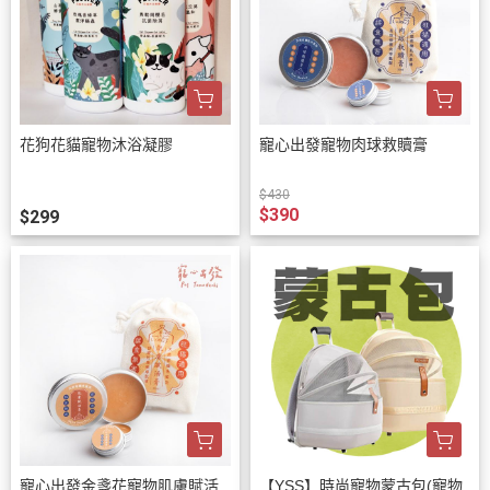
花狗花貓寵物沐浴凝膠
寵心出發寵物肉球救贖膏
$430
$390
$299
寵心出發金盞花寵物肌膚賦活
【YSS】時尚寵物蒙古包(寵物