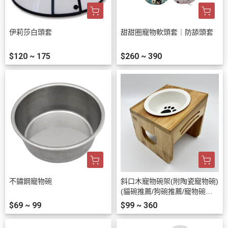
伊莉莎白頭套
甜甜圈寵物軟頭套｜防舔頭套
$120 ~ 175
$260 ~ 390
不鏽鋼寵物碗
斜口木寵物碗架(附陶瓷寵物碗)
(貓碗推薦/狗碗推薦/寵物碗推
薦)
$69 ~ 99
$99 ~ 360