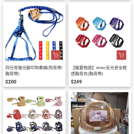
四分背螢光腳印狗牽繩(狗背帶/
【寵愛物語】doter反光安全輕
胸背帶)
透胸背衣(胸背帶)
$200
$249