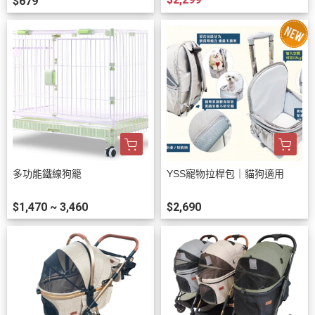
$679
多功能鐵線狗籠
YSS寵物拉桿包｜貓狗適用
$1,470 ~ 3,460
$2,690