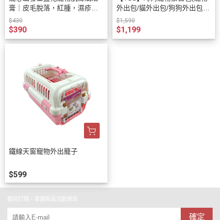
膏｜皮毛脫落，紅腫，濕疹及
外出包/貓外出包/狗狗外出包/Y
指尖炎
SS外出包)
$430
$1,590
$390
$1,199
鐵線天窗寵物外出籠子
$599
歡迎訂閱，掌握新品活動資訊
確定