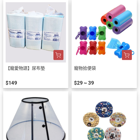
【寵愛物語】尿布墊
寵物拾便袋
$149
$29 ~ 39