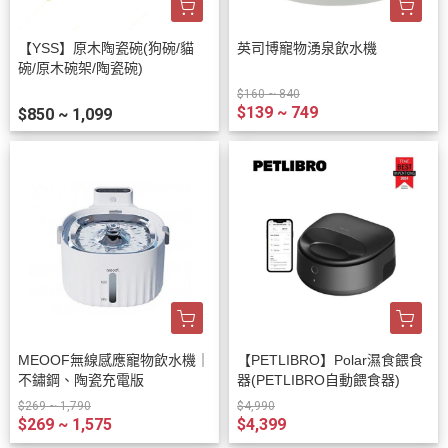
【YSS】原木陶瓷碗(狗碗/貓
英司博寵物湧泉飲水機
碗/原木碗架/陶瓷碗)
$160 ~ 840
$139 ~ 749
$850 ~ 1,099
MEOOF無線感應寵物飲水機｜
【PETLIBRO】Polar濕食餵食
不鏽鋼、陶瓷充電版
器(PETLIBRO自動餵食器)
$269 ~ 1,790
$4,990
$269 ~ 1,575
$4,399