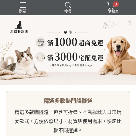
0
選單
搜尋
購物車
囤貨組合
新品上市
精選商品
試吃組合
超強除臭
精選多款熱門貓隧道
精選多款貓隧道，包含可折疊、互動躲藏與日常玩
耍款式，方便依照尺寸、材質與使用需求，快速比
較不同選擇。