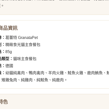
選。
商品資訊
牌：
葛蕾特 GranataPet
列：
精緻食光貓主食餐包
格：
85g
品類型：
貓咪主食餐包
地：
德國
味：
幼貓純禽肉、鴨肉禽肉、羊肉火雞、鮭魚火雞、鹿肉鮪魚、
、雉雞兔肉、純雞肉、純鮭魚、純鹿肉。
特色