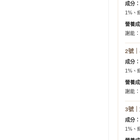
成分：
1%、
營養成
謝能：91
2號
成分：
1%、
營養成
謝能：10
3號
成分：
1%、