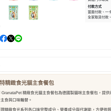
寵物牙刷推薦專區
付款方式
寵物牙膏推薦專區
當面付款
一卡
全家取貨付款
潔耳液推薦專區
寵物除臭噴霧推薦專區
寵物沐浴乳推薦專區
寵物乾洗澡用品推薦專區
寵物梳子推薦專區
寵物濕紙巾推薦專區
情
狗牽繩推薦專區
撿便袋推薦專區
特精緻食光貓主食餐包
寵物指甲剪推薦專區
 GranataPet 精緻食光貓主食餐包為德國製貓咪主食餐包
食主食與口味輪替。
整理精緻食光系列各口味完整成分、營養成分與代謝能，方便依