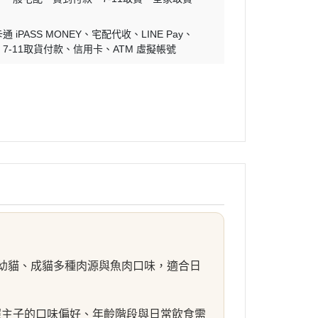
汪喵星球品牌專區
怪獸部落品牌專區
通 iPASS MONEY
宅配代收
LINE Pay
7-11取貨付款
信用卡
ATM 虛擬帳號
HEROMAMA品牌專區
超凝小姐品牌專區
樂倍品牌專區
皮特先生品牌專區
天然密碼品牌專區
芮格爾品牌專區
開放農場品牌專區
優格品牌專區
心靈雞湯品牌專區
自然印記品牌專區
，提供幼貓、成貓多種肉源與魚肉口味，適合日
英迪格品牌專區
日本共立製藥品牌專區
照主子的口味偏好、年齡階段與日常飲食需