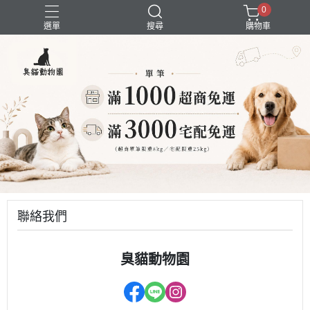
0
選單
搜尋
購物車
囤貨組合
新品上市
精選商品
試吃組合
超強除臭
聯絡我們
臭貓動物園