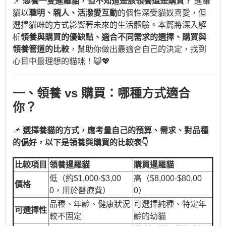
📌
想養一隻暹羅貓，但不知道是該領養還是購買？
暹羅
貓以
聰明、親人、活潑愛互動
的個性深受貓奴喜愛，但
選擇貓咪的方式影響著未來的生活體驗。本篇將深入解
析
領養與購買的優缺點、適合不同需求的選擇、購買與
領養管道的比較
，幫助你做出最適合自己的決定，找到
心目中最理想的貓咪！😺💖
一、領養 vs 購買：哪種方式適合
你？
📌
選擇養貓的方式，應考量自己的預算、需求、對品種
的偏好，以下是領養與購買的比較表👇
比較項目
領養暹羅貓
購買暹羅貓
低（約$1,000-$3,00
高（$8,000-$80,00
價格
0，用於醫療費）
0）
品種、年齡、健康狀況
可選擇純種、特定年
可選擇性
較不固定
齡的幼貓