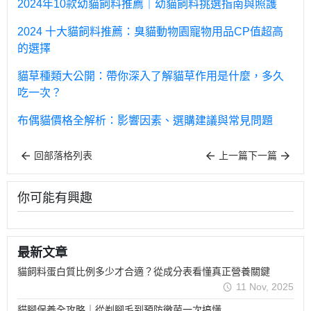
2024年10款幼貓飼料推薦｜幼貓飼料挑選指南與照護
2024 十大貓飼料推薦：臭貓動物園寵物用品CP值超高
的選擇
貓草種類大公開：帶你深入了解貓草作用是什麼，多久
吃一次？
布偶貓價格全解析：影響因素、選購建議與常見問題
回部落格列表
上一篇
下一篇
你可能有興趣
最新文章
貓飼料蛋白質比例多少才合適？從成分表看懂真正營養關鍵
11 Nov, 2025
貓腳保養全攻略｜從剃腳毛到預防黴菌一次搞懂