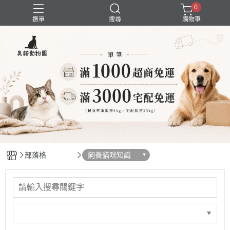
0
選單
搜尋
購物車
囤貨組合
新品上市
精選商品
試吃組合
超強除臭
部落格
飼養貓咪知識