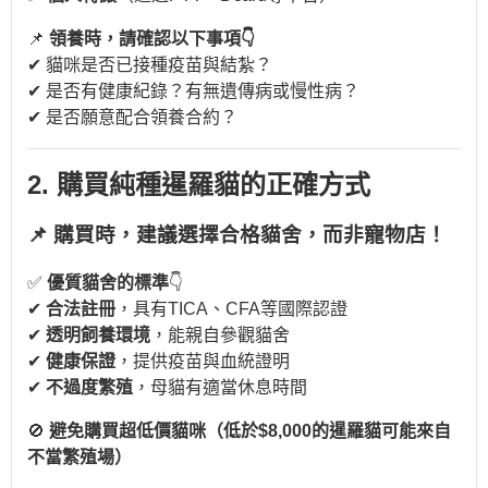
📌
領養時，請確認以下事項👇
✔ 貓咪是否已接種疫苗與結紮？
✔ 是否有健康紀錄？有無遺傳病或慢性病？
✔ 是否願意配合領養合約？
2. 購買純種暹羅貓的正確方式
📌
購買時，建議選擇合格貓舍，而非寵物店！
✅
優質貓舍的標準
👇
✔
合法註冊
，具有TICA、CFA等國際認證
✔
透明飼養環境
，能親自參觀貓舍
✔
健康保證
，提供疫苗與血統證明
✔
不過度繁殖
，母貓有適當休息時間
🚫
避免購買超低價貓咪（低於$8,000的暹羅貓可能來自
不當繁殖場）