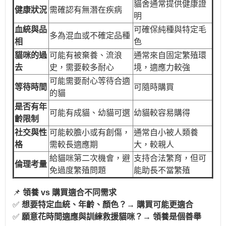
貓舍通常提供健康證
健康狀況
需確認有無潛在疾病
明
血統與品
可確保純種與特定毛
多為混血或不確定品種
相
色
貓咪的過
可能有被棄養、流浪
通常來自固定繁殖環
去
史，需要較多耐心
境，適應力較強
可能需要耐心等待合適
等待時間
可隨時購買
的貓
是否有年
可能有成貓、幼貓可選
幼貓較容易購得
齡限制
社交與性
可能較膽小或有創傷，
通常自小被人類養
格
需較長適應期
大，較親人
給貓咪第二次機會，避
支持合法繁育，但可
倫理考量
免過度繁殖問題
能助長不當繁殖
📌
領養 vs 購買適合不同需求
✅
想要特定血統、年齡、顏色？→ 購買可能更適合
✅
願意花時間適應與訓練救援貓咪？→ 領養是個善舉