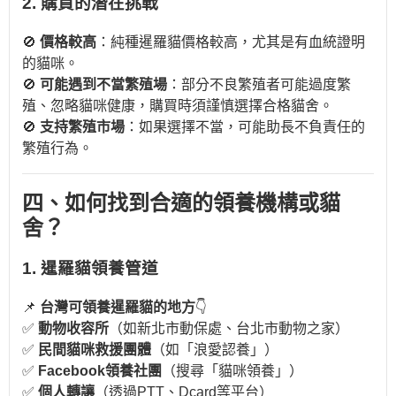
2. 購買的潛在挑戰
🚫
價格較高
：純種暹羅貓價格較高，尤其是有血統證明
的貓咪。
🚫
可能遇到不當繁殖場
：部分不良繁殖者可能過度繁
殖、忽略貓咪健康，購買時須謹慎選擇合格貓舍。
🚫
支持繁殖市場
：如果選擇不當，可能助長不負責任的
繁殖行為。
四、如何找到合適的領養機構或貓
舍？
1. 暹羅貓領養管道
📌
台灣可領養暹羅貓的地方
👇
✅
動物收容所
（如新北市動保處、台北市動物之家）
✅
民間貓咪救援團體
（如「浪愛認養」）
✅
Facebook領養社團
（搜尋「貓咪領養」）
✅
個人轉讓
（透過PTT、Dcard等平台）