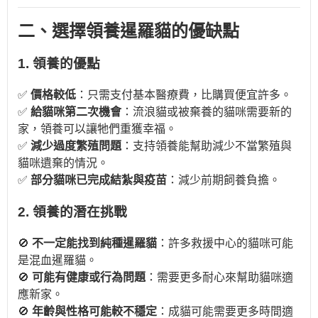
二、選擇領養暹羅貓的優缺點
1. 領養的優點
✅
價格較低
：只需支付基本醫療費，比購買便宜許多。
✅
給貓咪第二次機會
：流浪貓或被棄養的貓咪需要新的
家，領養可以讓牠們重獲幸福。
✅
減少過度繁殖問題
：支持領養能幫助減少不當繁殖與
貓咪遺棄的情況。
✅
部分貓咪已完成結紮與疫苗
：減少前期飼養負擔。
2. 領養的潛在挑戰
🚫
不一定能找到純種暹羅貓
：許多救援中心的貓咪可能
是混血暹羅貓。
🚫
可能有健康或行為問題
：需要更多耐心來幫助貓咪適
應新家。
🚫
年齡與性格可能較不穩定
：成貓可能需要更多時間適