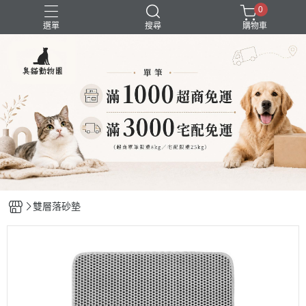
0
選單
搜尋
購物車
囤貨組合
新品上市
精選商品
試吃組合
超強除臭
雙層落砂墊