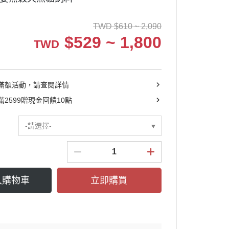
腎臟處方飼料專區
耐吉斯品牌專區
TWD
$
610 ~ 2,090
腸胃處方飼料專區
法米納品牌專區
$
529 ~ 1,800
TWD
腎貓飼料專區
HALO嘿囉品牌專區
博朗氏品牌專區
奧藍多品牌專區
滿額活動，請查閱詳情
倍力品牌專區
2599贈現金回饋10點
貪貪品牌專區
-請選擇-
肉球世界品牌專區
可蒂毛毛品牌專區
寵愛物語品牌專區
入購物車
立即購買
美式優選品牌專區
巧味品牌專區
五行貓膳品牌專區