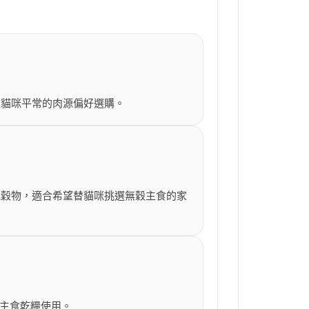
依貓咪平常的肉源偏好選購。
見穀物，適合希望替貓咪挑選無穀主食的家
常主食乾糧使用。