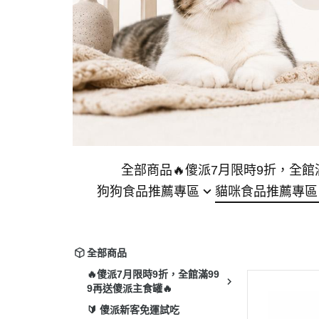
全部商品
🔥傻派7月限時9折，全館
狗狗食品推薦專區
貓咪食品推薦專區
【臭貓動物園】
狗飼料推薦專區
貓飼料推薦專區
礦
【臭貓動物園】
狗罐頭推薦專區
貓罐頭推薦專區
豆
全部商品
狗零食推薦專區
貓主食罐推薦專區
木
🔥傻派7月限時9折，全館滿99
9再送傻派主食罐🔥
無穀狗飼料推薦專區
貓副食罐推薦專區
除
🔰 傻派新客免運試吃
幼犬飼料推薦專區
貓零食推薦專區