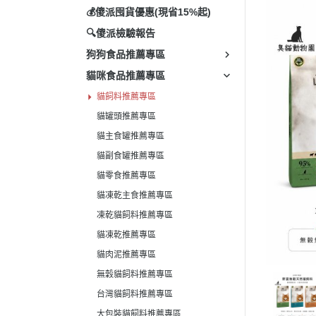
💰傻派囤貨優惠(現省15%起)
高齡犬飼料推薦專區
貓凍乾主食推薦專區
🔍傻派檢驗報告
潔牙骨推薦專區
凍乾貓飼料推薦專區
狗狗食品推薦專區
小型犬飼料推薦專區
貓凍乾推薦專區
貓咪食品推薦專區
低敏狗飼料推薦專區
貓肉泥推薦專區
貓飼料推薦專區
平價狗飼料推薦專區
無穀貓飼料推薦專區
貓罐頭推薦專區
貓主食罐推薦專區
台灣貓飼料推薦專區
貓副食罐推薦專區
大包裝貓飼料推薦專區
貓零食推薦專區
老貓飼料推薦專區
貓凍乾主食推薦專區
幼貓罐頭推薦專區
凍乾貓飼料推薦專區
幼貓主食罐推薦專區
貓凍乾推薦專區
德國貓罐頭推薦專區
貓肉泥推薦專區
無穀貓飼料推薦專區
低磷貓罐頭推薦專區
台灣貓飼料推薦專區
幼貓飼料推薦專區
大包裝貓飼料推薦專區