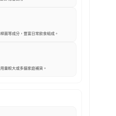
歧桿菌等成分，豐富日常飲食組成。
食用量較大或多貓家庭補貨。