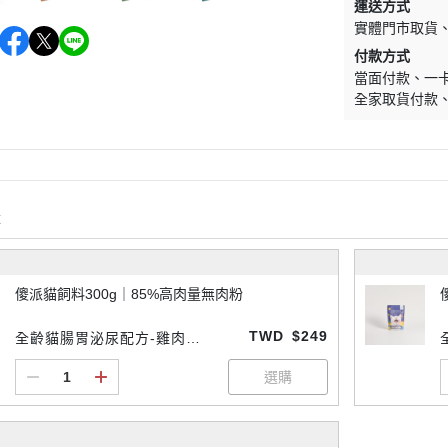
運送方式
寵物牙刷推薦專區
實體門市取貨
寵物牙膏推薦專區
付款方式
潔耳液推薦專區
當面付款
一卡
全家取貨付款
寵物除臭噴霧推薦專區
寵物沐浴乳推薦專區
寵物乾洗澡用品推薦專區
寵物梳子推薦專區
購
寵物濕紙巾推薦專區
狗牽繩推薦專區
傻派貓飼料300g｜85%高肉量無肉粉
撿便袋推薦專區
TWD
$249
全齡貓腸胃泌尿配方-雞肉口
寵物指甲剪推薦專區
味 300g