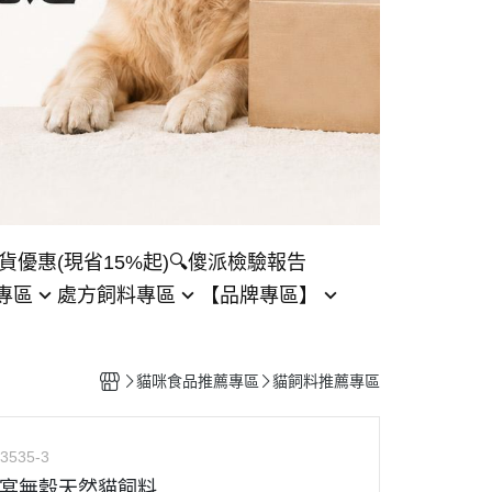
貨優惠(現省15%起)
🔍傻派檢驗報告
專區
處方飼料專區
【品牌專區】
法米納處方飼料專區
瑞威品牌專區
皇家處方飼料專區
法國皇家品牌專區
貓咪食品推薦專區
貓飼料推薦專區
希爾思處方飼料專區
貓樂園品牌專區
泌尿處方飼料專區
奇境品牌專區
3535-3
ild 野宴無穀天然貓飼料
水解蛋白飼料專區
特百滋品牌專區