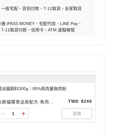
汪喵星球品牌專區
一般宅配
貨到付款
7-11取貨
全家取貨
怪獸部落品牌專區
HEROMAMA品牌專區
通 iPASS MONEY
宅配代收
LINE Pay
7-11取貨付款
信用卡
ATM 虛擬帳號
超凝小姐品牌專區
樂倍品牌專區
皮特先生品牌專區
天然密碼品牌專區
芮格爾品牌專區
開放農場品牌專區
傻派貓飼料300g｜85%高肉量無肉粉
優格品牌專區
TWD
$249
全齡貓腸胃泌尿配方-魚肉口
心靈雞湯品牌專區
味 300g
自然印記品牌專區
英迪格品牌專區
日本共立製藥品牌專區