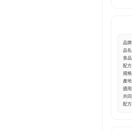
品牌：
品名
食品
配方
規格
產地
適用
共同
配方