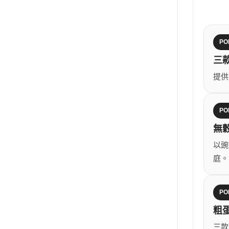
PO
三
提供
PO
無
以豌
庭。
PO
粗
三款