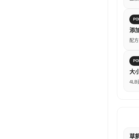
PO
添
配方
PO
大
4L
草