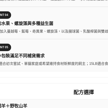
INT 04
加水果、螺旋藻與多種益生菌
加入蔓越莓、藍莓、奇異果、螺旋藻，以及腸球菌、乳酸桿菌與雙
INT 05
小包裝滿足不同補貨需求
B適合初次嘗試、單貓家庭或希望維持食材新鮮度的飼主；15LB適合
配方選擇
飼羊＋野牧山羊