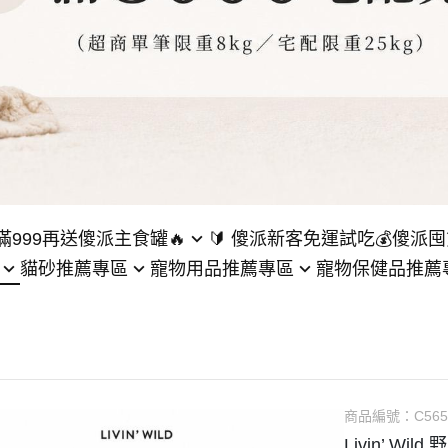
滿999再送傻派主食罐🔥
🔰 傻派新客免運試吃
💰傻派囤
貓砂推薦專區
寵物用品推薦專區
寵物保健品推薦
傻派無穀貓飼料
砂推薦專區
寵物飲水機推薦專區
貓排毛粉推薦專區
傻派主食罐
腐砂推薦專區
自動餵食器推薦專區
寵物奶粉推薦專區
薯砂推薦專區
慢食碗推薦專區
貓牛磺酸推薦專區
臭貓砂推薦專區
貓砂盆推薦專區
貓離胺酸推薦專區
商品編號：
C565
Livin’ W
貓抓板推薦專區