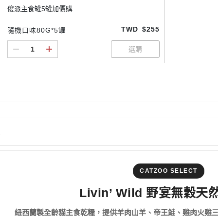
傻派主食罐5罐加價購
TWD
$255
隨機口味80G*5罐
情
CATZOO SELECT
Livin’ Wild 野宴無穀
紐西蘭製全齡貓主食乾糧，提供羊肉山羊、帝王鮭、雞肉火雞三款