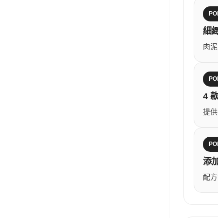
PO
細
肉泥
PO
4
提供
PO
添
配方