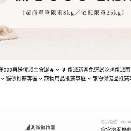
滿999再送傻派主食罐🔥
🔰 傻派新客免運試吃
💰傻派囤
貓砂推薦專區
寵物用品推薦專區
寵物保健品推薦
傻派無穀貓飼料
砂推薦專區
寵物飲水機推薦專區
貓排毛粉推薦專區
傻派主食罐
腐砂推薦專區
自動餵食器推薦專區
寵物奶粉推薦專區
薯砂推薦專區
慢食碗推薦專區
貓牛磺酸推薦專區
臭貓砂推薦專區
貓砂盆推薦專區
貓離胺酸推薦專區
商品編號：
ctan
貪貪肉泥機
貓抓板推薦專區