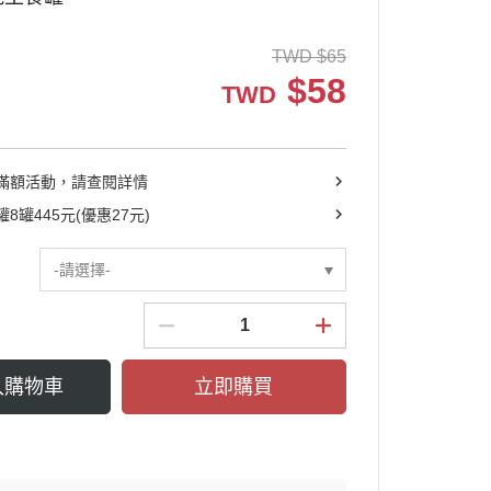
腎臟處方飼料專區
耐吉斯品牌專區
TWD
$
65
腸胃處方飼料專區
法米納品牌專區
$
58
TWD
腎貓飼料專區
HALO嘿囉品牌專區
博朗氏品牌專區
奧藍多品牌專區
滿額活動，請查閱詳情
倍力品牌專區
8罐445元(優惠27元)
貪貪品牌專區
-請選擇-
肉球世界品牌專區
可蒂毛毛品牌專區
寵愛物語品牌專區
入購物車
立即購買
美式優選品牌專區
巧味品牌專區
五行貓膳品牌專區