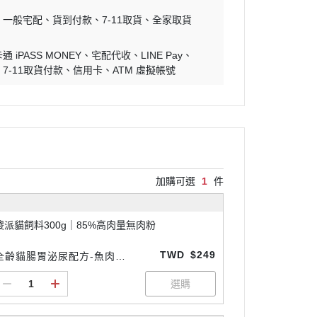
汪喵星球品牌專區
一般宅配
貨到付款
7-11取貨
全家取貨
怪獸部落品牌專區
HEROMAMA品牌專區
通 iPASS MONEY
宅配代收
LINE Pay
7-11取貨付款
信用卡
ATM 虛擬帳號
超凝小姐品牌專區
樂倍品牌專區
皮特先生品牌專區
天然密碼品牌專區
芮格爾品牌專區
加購可選
1
件
開放農場品牌專區
優格品牌專區
傻派貓飼料300g｜85%高肉量無肉粉
心靈雞湯品牌專區
TWD
$249
全齡貓腸胃泌尿配方-魚肉口
自然印記品牌專區
味 300g
英迪格品牌專區
日本共立製藥品牌專區