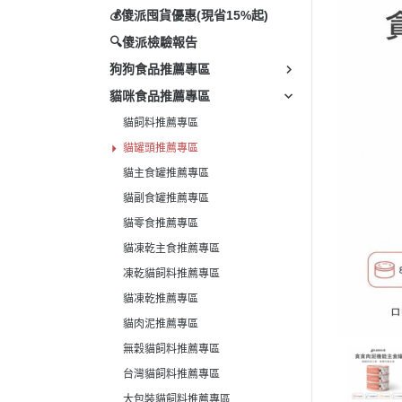
💰傻派囤貨優惠(現省15%起)
高齡犬飼料推薦專區
貓凍乾主食推薦專區
🔍傻派檢驗報告
潔牙骨推薦專區
凍乾貓飼料推薦專區
狗狗食品推薦專區
小型犬飼料推薦專區
貓凍乾推薦專區
貓咪食品推薦專區
低敏狗飼料推薦專區
貓肉泥推薦專區
貓飼料推薦專區
平價狗飼料推薦專區
無穀貓飼料推薦專區
貓罐頭推薦專區
貓主食罐推薦專區
台灣貓飼料推薦專區
貓副食罐推薦專區
大包裝貓飼料推薦專區
貓零食推薦專區
老貓飼料推薦專區
貓凍乾主食推薦專區
幼貓罐頭推薦專區
凍乾貓飼料推薦專區
幼貓主食罐推薦專區
貓凍乾推薦專區
德國貓罐頭推薦專區
貓肉泥推薦專區
無穀貓飼料推薦專區
低磷貓罐頭推薦專區
台灣貓飼料推薦專區
幼貓飼料推薦專區
大包裝貓飼料推薦專區