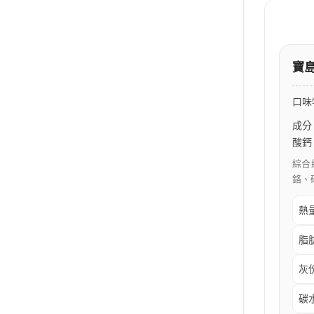
寶
口味
成分
酸鈣
綜合
鉻、
熱量
脂肪
灰份
碳