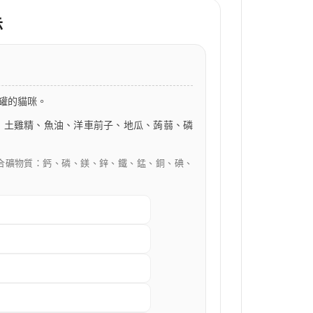
示
罐的貓咪。
、土雞精、魚油、洋車前子、地瓜、蒟蒻、磷
素。綜合礦物質：鈣、磷、鎂、鋅、鐵、錳、銅、碘、