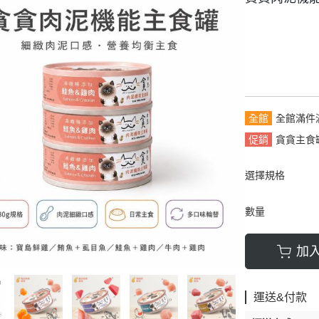
貓抓窩推薦專區
貓玩具推薦專區
逗貓棒推薦專區
貓隧道推薦專區
貓跳台推薦專區
全館
全館滿件
貓草推薦專區
促銷
貪貪主食罐
貓草玩具推薦專區
選擇規格
寵物推車推薦專區
外出籠推薦專區
數量
寵物背包推薦專區
加
寵物頭套推薦專區
尿布墊推薦專區
運送&付款
狗尿布推薦專區