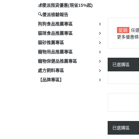
💰傻派囤貨優惠(現省15%起)
高齡犬飼料推薦專區
貓凍乾主食推薦專區
🔍傻派檢驗報告
潔牙骨推薦專區
凍乾貓飼料推薦專區
狗狗食品推薦專區
小型犬飼料推薦專區
貓凍乾推薦專區
促銷
任
貓咪食品推薦專區
更多優惠條
低敏狗飼料推薦專區
貓肉泥推薦專區
貓砂推薦專區
平價狗飼料推薦專區
無穀貓飼料推薦專區
寵物用品推薦專區
台灣貓飼料推薦專區
寵物保健品推薦專區
已選購區
處方飼料專區
大包裝貓飼料推薦專區
【品牌專區】
老貓飼料推薦專區
幼貓罐頭推薦專區
幼貓主食罐推薦專區
德國貓罐頭推薦專區
低磷貓罐頭推薦專區
已選購區
幼貓飼料推薦專區