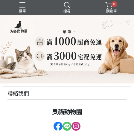
0
選單
搜尋
購物車
囤貨組合
新品上市
精選商品
試吃組合
超強除臭
聯絡我們
臭貓動物園