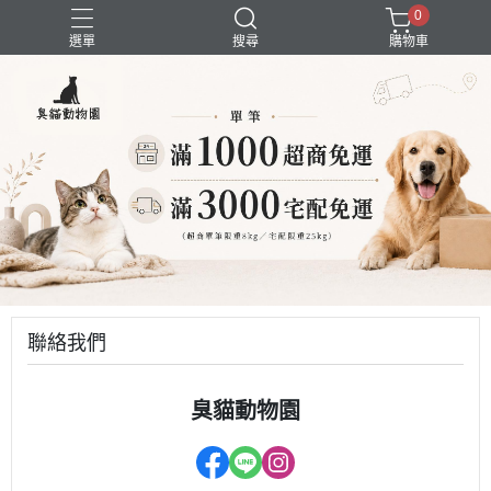
0
選單
搜尋
購物車
囤貨組合
新品上市
精選商品
試吃組合
超強除臭
聯絡我們
臭貓動物園