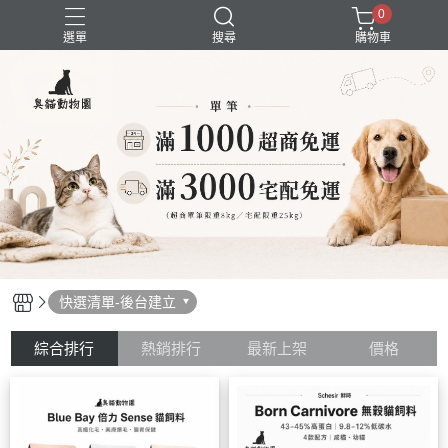
0
選單
搜尋
購物車
囤貨組合
新品上市
精選商品
試吃組合
超強除臭
快選清單-後台建立
綜合排行
熱銷排行
最新上架
價格