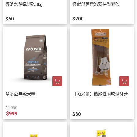
經濟款除臭貓砂3kg
怪獸部落費洛蒙快樂貓砂
$60
$200
拿多亞無穀犬糧
【帕米爾】機能性耐咬潔牙骨
$1,080
$999
$30