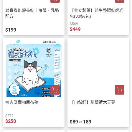
竣寶機能營養錠｜海藻、乳酪
【共立製藥】益生整腸錠輕巧
配方
包(30錠/包)
$569
$449
$199
哈吉咪寵物尿布墊
【自然鮮】貓薄荷木天蓼
$279
$250
$89 ~ 189