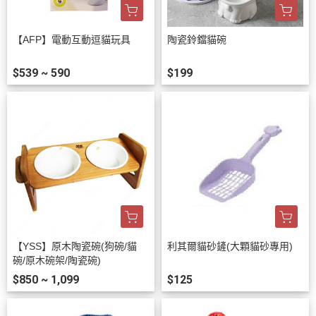
【AFP】電動互動逗貓玩具
陶瓷鈴鐺貓碗
$539 ~ 590
$199
【YSS】原木陶瓷碗(狗碗/貓
利其爾貓砂鏟(大顆貓砂專用)
碗/原木碗架/陶瓷碗)
$850 ~ 1,099
$125