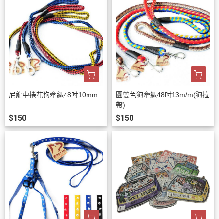
尼龍中捲花狗牽繩48吋10mm
圓雙色狗牽繩48吋13m/m(狗拉
帶)
$150
$150