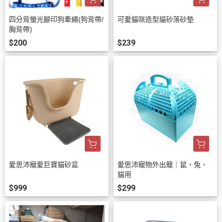
四分背螢光腳印狗牽繩(狗背帶/
可愛貓咪造型貓砂落砂墊
胸背帶)
$200
$239
愛思沛寵愛巨寶貓砂盆
愛思沛寵物外出籠｜鼠、兔、
貓用
$999
$299