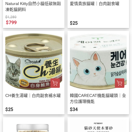
Natural Kitty自然小貓低碳無榖
愛情貴族貓罐｜白肉副食罐
凍乾貓飼料
$1,280
$799
$25
CH養生湯罐｜白肉副食補水罐
韓國CARECAT機能貓罐頭｜全
方位護理機能
$25
$34