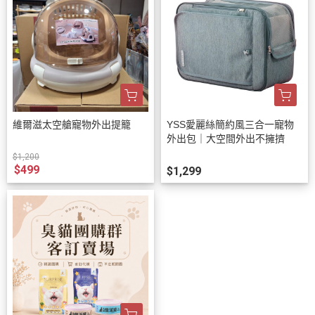
維爾滋太空艙寵物外出提籠
YSS愛麗絲簡約風三合一寵物
外出包｜大空間外出不擁擠
$1,200
$499
$1,299