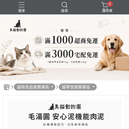
0
選單
搜尋
購物車
囤貨組合
新品上市
精選商品
試吃組合
超強除臭
貓咪食品推薦專區
貓零食推薦專區