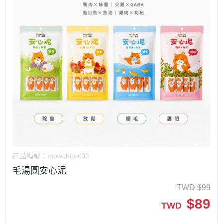
商品編號：
mowchipet02
毛湯圓安心泥
TWD
$
99
$
89
TWD