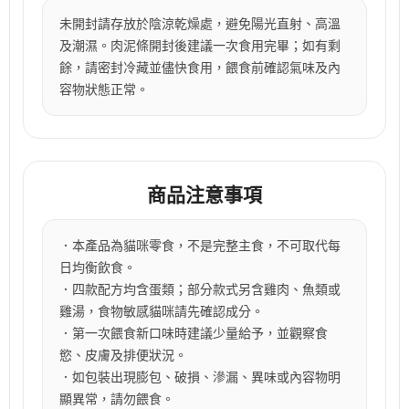
未開封請存放於陰涼乾燥處，避免陽光直射、高溫
及潮濕。肉泥條開封後建議一次食用完畢；如有剩
餘，請密封冷藏並儘快食用，餵食前確認氣味及內
容物狀態正常。
商品注意事項
．本產品為貓咪零食，不是完整主食，不可取代每
日均衡飲食。
．四款配方均含蛋類；部分款式另含雞肉、魚類或
雞湯，食物敏感貓咪請先確認成分。
．第一次餵食新口味時建議少量給予，並觀察食
慾、皮膚及排便狀況。
．如包裝出現膨包、破損、滲漏、異味或內容物明
顯異常，請勿餵食。