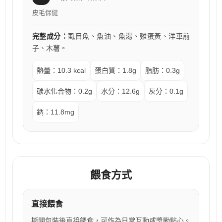
皮毛保健
完整成分：
虱目魚、魚油、魚湯、雞蛋黃、洋車前
子、木薯。
熱量：10.3 kcal
蛋白質：1.8g
脂肪：0.3g
碳水化合物：0.2g
水分：12.6g
灰分：0.1g
鈉：11.8mg
餵食方式
直接餵食
撕開包裝後直接餵食，可作為日常互動或獎勵點心。