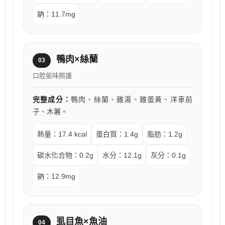
鈉：11.7mg
鴨肉×絲蘭
03
口腔氣味照護
完整成分：
鴨肉、絲蘭、雞湯、雞蛋黃、洋車前
子、木薯。
熱量：17.4 kcal
蛋白質：1.4g
脂肪：1.2g
碳水化合物：0.2g
水分：12.1g
灰分：0.1g
鈉：12.9mg
虱目魚×魚油
04