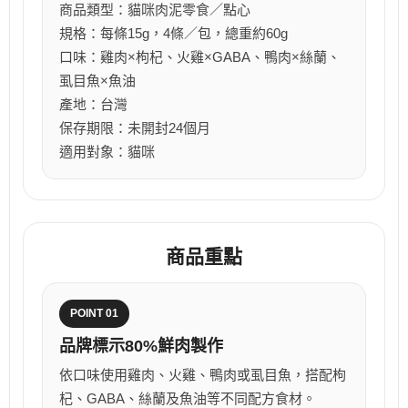
商品類型：貓咪肉泥零食／點心
規格：每條15g，4條／包，總重約60g
口味：雞肉×枸杞、火雞×GABA、鴨肉×絲蘭、
虱目魚×魚油
產地：台灣
保存期限：未開封24個月
適用對象：貓咪
商品重點
POINT 01
品牌標示80%鮮肉製作
依口味使用雞肉、火雞、鴨肉或虱目魚，搭配枸
杞、GABA、絲蘭及魚油等不同配方食材。