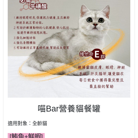
喵Bar營養貓餐罐
適用對象：全齡貓
[鮪魚+鮮蝦]