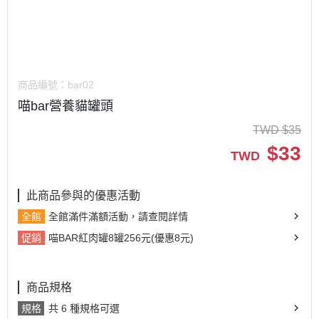
商品編號：
bar02
喵bar營養貓罐頭
TWD
$
35
$
33
TWD
此商品參與的優惠活動
全館
全館滿件滿額活動，請查閱詳情
促銷
喵BAR紅肉罐8罐256元(優惠8元)
商品規格
規格
共 6 種規格可選