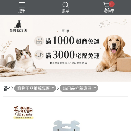
0
選單
搜尋
購物車
囤貨組合
新品上市
精選商品
試吃組合
超強除臭
寵物用品推薦專區
貓用品推薦專區