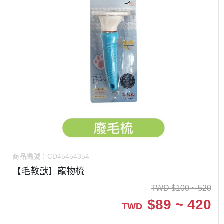
商品編號：
CD45454354
【毛教獸】寵物梳
TWD
$
100 ~ 520
$
89 ~ 420
TWD