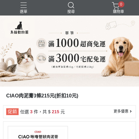
0
選單
搜尋
購物車
囤貨組合
新品上市
精選商品
試吃組合
超強除臭
CIAO肉泥膏3條215元(折扣10元)
促銷
任選
3
件，共 $
215
元
更多優惠