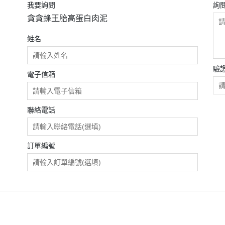
我要詢問
詢
貓抓窩推薦專區
貪貪蜂王胎高蛋白肉泥
貓玩具推薦專區
姓名
逗貓棒推薦專區
貓隧道推薦專區
驗
電子信箱
貓跳台推薦專區
貓草推薦專區
聯絡電話
貓草玩具推薦專區
寵物推車推薦專區
訂單編號
外出籠推薦專區
寵物背包推薦專區
寵物頭套推薦專區
尿布墊推薦專區
狗尿布推薦專區