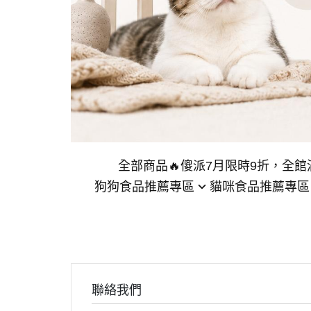
全部商品
🔥傻派7月限時9折，全館
狗狗食品推薦專區
貓咪食品推薦專區
【臭貓動物園】
狗飼料推薦專區
貓飼料推薦專區
礦
【臭貓動物園】
狗罐頭推薦專區
貓罐頭推薦專區
豆
狗零食推薦專區
貓主食罐推薦專區
木
無穀狗飼料推薦專區
貓副食罐推薦專區
除
聯絡我們
幼犬飼料推薦專區
貓零食推薦專區